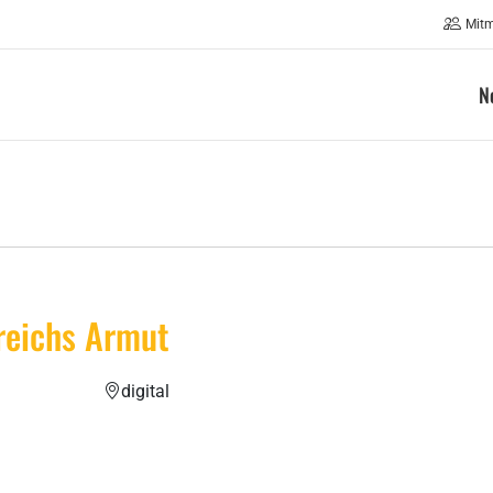
Mit
N
reichs Armut
digital