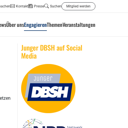
machen
Kontakt
Presse
Suchen
Mitglied werden
ews
Über uns
Engagieren
Themen
Veranstaltungen
Junger DBSH auf Social
Media
setzen