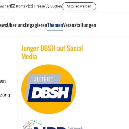
machen
Kontakt
Presse
Suchen
Mitglied werden
ews
Über uns
Engagieren
Themen
Veranstaltungen
Junger DBSH auf Social
Media
nen
tzung