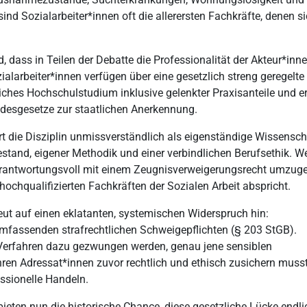
t sind Sozialarbeiter*innen oft die allerersten Fachkräfte, denen s
d, dass in Teilen der Debatte die Professionalität der Akteur*inn
ialarbeiter*innen verfügen über eine gesetzlich streng geregelte
liches Hochschulstudium inklusive gelenkter Praxisanteile und er
andesgesetze zur staatlichen Anerkennung.
rt die Disziplin unmissverständlich als eigenständige Wissensch
tand, eigener Methodik und einer verbindlichen Berufsethik. W
verantwortungsvoll mit einem Zeugnisverweigerungsrecht umzug
hqualifizierten Fachkräften der Sozialen Arbeit abspricht.
 auf einen eklatanten, systemischen Widerspruch hin:
 umfassenden strafrechtlichen Schweigepflichten (§ 203 StGB).
n Verfahren dazu gezwungen werden, genau jene sensiblen
hren Adressat*innen zuvor rechtlich und ethisch zusichern muss
ssionelle Handeln.
eten nun die historische Chance, diese gesetzliche Lücke endli