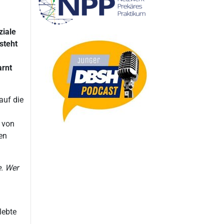
ziale
steht
arnt
auf die
s von
en
e. Wer
lebte