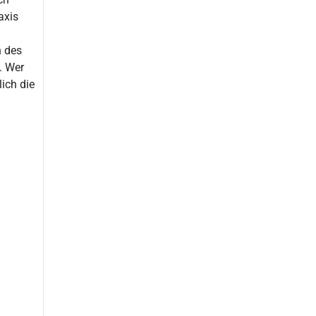
axis
n des
. Wer
ich die