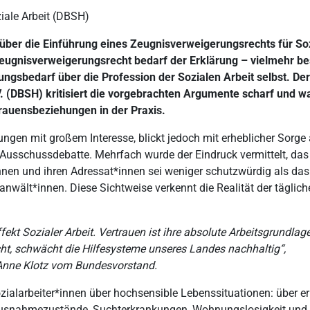
iale Arbeit (DBSH)
über die Einführung eines Zeugnisverweigerungsrechts für So
 Zeugnisverweigerungsrecht bedarf der Erklärung – vielmehr be
ärungsbedarf über die Profession der Sozialen Arbeit selbst. Der
. (DBSH) kritisiert die vorgebrachten Argumente scharf und w
rauensbeziehungen in der Praxis.
ngen mit großem Interesse, blickt jedoch mit erheblicher Sorge 
n Ausschussdebatte. Mehrfach wurde der Eindruck vermittelt, das
nnen und ihren Adressat*innen sei weniger schutzwürdig als da
nwält*innen. Diese Sichtweise verkennt die Realität der täglich
t Sozialer Arbeit. Vertrauen ist ihre absolute Arbeitsgrundlag
ht, schwächt die Hilfesysteme unseres Landes nachhaltig“,
t Anne Klotz vom Bundesvorstand.
ialarbeiter*innen über hochsensible Lebenssituationen: über er
 Ausnahmezustände, Suchterkrankungen, Wohnungslosigkeit und