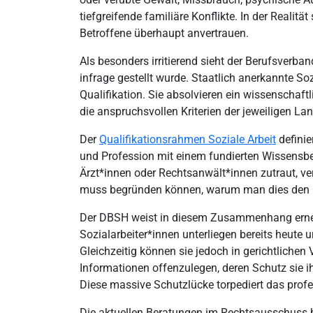
tiefgreifende familiäre Konflikte. In der Realitä
Betroffene überhaupt anvertrauen.
Als besonders irritierend sieht der Berufsverban
infrage gestellt wurde. Staatlich anerkannte Soz
Qualifikation. Sie absolvieren ein wissenschaft
die anspruchsvollen Kriterien der jeweiligen L
Der
Qualifikationsrahmen Soziale Arbeit
definie
und Profession mit einem fundierten Wissensbes
Ärzt*innen oder Rechtsanwält*innen zutraut, 
muss begründen können, warum man dies den hoc
Der DBSH weist in diesem Zusammenhang erneut
Sozialarbeiter*innen unterliegen bereits heute
Gleichzeitig können sie jedoch in gerichtliche
Informationen offenzulegen, deren Schutz sie i
Diese massive Schutzlücke torpediert das profe
Die aktuellen Beratungen im Rechtsausschuss bi