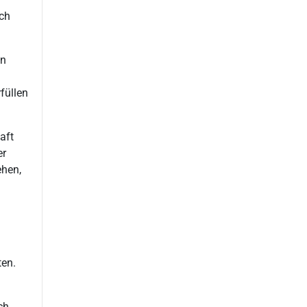
ich
en
füllen
aft
er
ehen,
ten.
ch