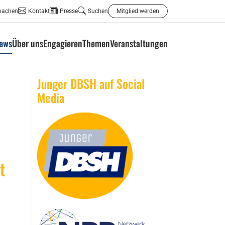
machen
Kontakt
Presse
Suchen
Mitglied werden
ews
Über uns
Engagieren
Themen
Veranstaltungen
Junger DBSH auf Social
Media
t