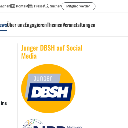
machen
Kontakt
Presse
Suchen
Mitglied werden
ews
Über uns
Engagieren
Themen
Veranstaltungen
Junger DBSH auf Social
Media
 ins