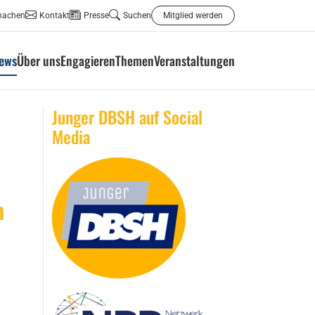
machen
Kontakt
Presse
Suchen
Mitglied werden
ews
Über uns
Engagieren
Themen
Veranstaltungen
Junger DBSH auf Social
Media
n