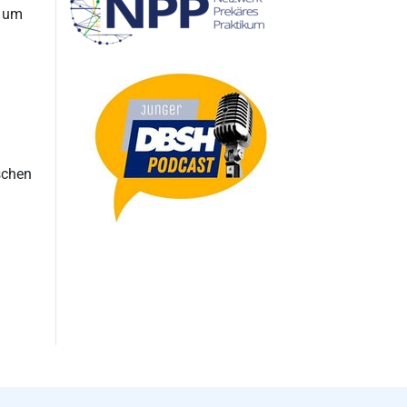
f um
schen